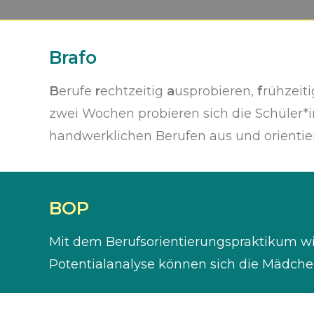
Brafo
B
erufe
r
echtzeitig
a
usprobieren,
f
rühzeit
zwei Wochen probieren sich die Schüler*
handwerklichen Berufen aus und orientie
BOP
Mit dem Berufsorientierungspraktikum wir
Potentialanalyse können sich die Mädchen