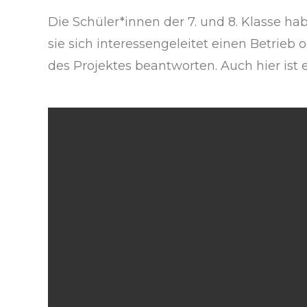
Die Schüler*innen der 7. und 8. Klasse h
sie sich interessengeleitet einen Betrieb
des Projektes beantworten. Auch hier ist