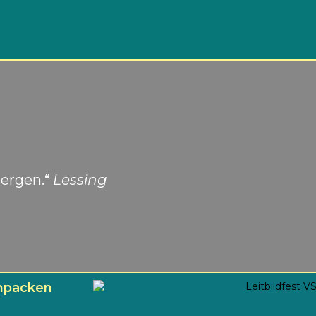
bergen.“
Lessing
anpacken