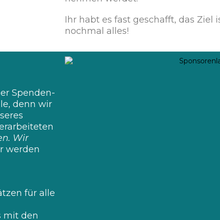
Ihr habt es fast geschafft, das Ziel
nochmal alles!
cher Spenden-
le, denn wir
seres
 erarbeiteten
en. Wir
ür werden
tzen für alle
s mit den