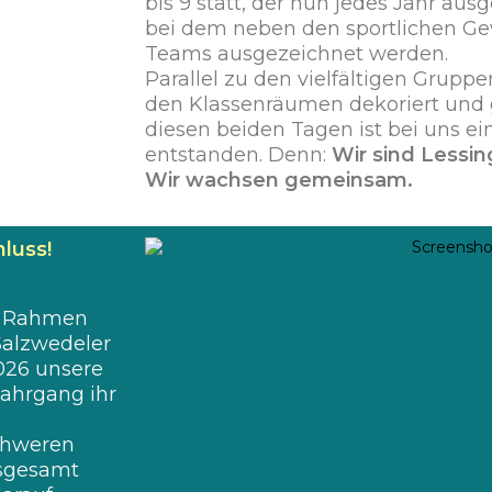
bis 9 statt, der nun jedes Jahr aus
bei dem neben den sportlichen Gew
Teams ausgezeichnet werden.
Parallel zu den vielfältigen Grupp
den Klassenräumen dekoriert und
diesen beiden Tagen ist bei uns 
entstanden. Denn:
Wir sind Lessi
Wir wachsen gemeinsam.
luss!
Im Rahmen
Salzwedeler
026 unsere
Jahrgang ihr
schweren
nsgesamt