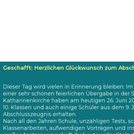
Geschafft: Herzlichen Glückwunsch zum Absch
Dieser Tag wird vielen in Erinnerung bleiben: 
einer sehr schönen feierlichen Übergabe in der 
Katharinenkirche haben am heutigen 26. Juni 2
10. Klassen und auch einige Schüler aus dem 9. 
Abschlusszeugnis erhalten.
Nach all den Jahren Schule, unzähligen Tests, 
Klassenarbeiten, aufwendigen Vorträgen und i