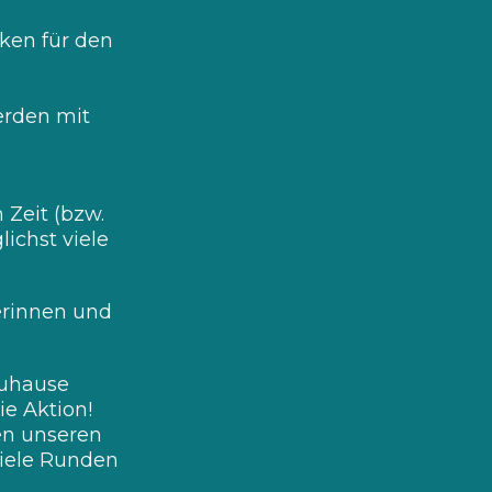
ken für den
erden mit
Zeit (bzw.
ichst viele
erinnen und
zuhause
e Aktion!
en unseren
viele Runden